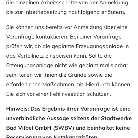
die einzelnen Arbeitsschritte von der Anmeldung
Zeilenabstand
vergrößern
bis zur Inbetriebsetzung nachfolgend erläutern.
Zeilenabstand
Sie können uns bereits vor Anmeldung über eine
verkleinern
Voranfrage kontaktieren. Bei einer Voranfrage
prüfen wir, ob die geplante Erzeugungsanlage in
Graustufen
das Verteilnetz einspeisen kann. Sollte die
Großer
Erzeugungsanlage nicht wie geplant realisierbar
Mauszeiger
sein, teilen wir Ihnen die Gründe sowie die
Lesehilfe
erforderlichen Maßnahmen mit. Hierdurch können
Sie sich vor einer Fehlinvestition schützen.
Links
unterstreichen
Hinweis: Das Ergebnis ihrer Voranfrage ist eine
Animationen
unverbindliche Aussage seitens der Stadtwerke
ausschalten
Bad Vilbel GmbH (SWBV) und beinhaltet keine
Reservierung von Netzkapazitäten.