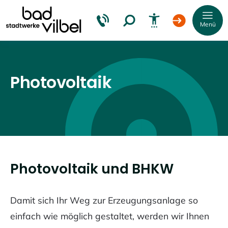
Menü
Photovoltaik
Schrift
vergrößern
Schrift
verkleinern
Photovoltaik und BHKW
Wortabstand
vergrößern
Damit sich Ihr Weg zur Erzeugungsanlage so
Wortabstand
verkleinern
einfach wie möglich gestaltet, werden wir Ihnen