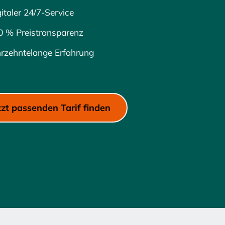
italer 24/7-Service
Zeilenabstand verkleinern
0 % Preistransparenz
Graustufen
hrzehntelange Erfahrung
Großer Mauszeiger
Lesehilfe
Links unterstreichen
tzt passenden Tarif finden
Animationen ausschalten