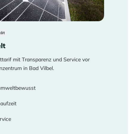
tät
lt
ttarif mit Transparenz und Service vor
zentrum in Bad Vilbel.
 umweltbewusst
laufzeit
rvice