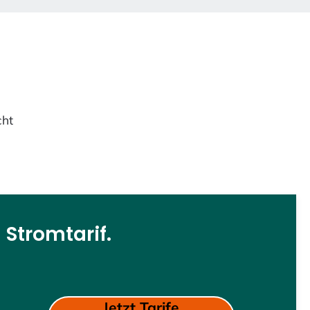
cht
 Stromtarif.