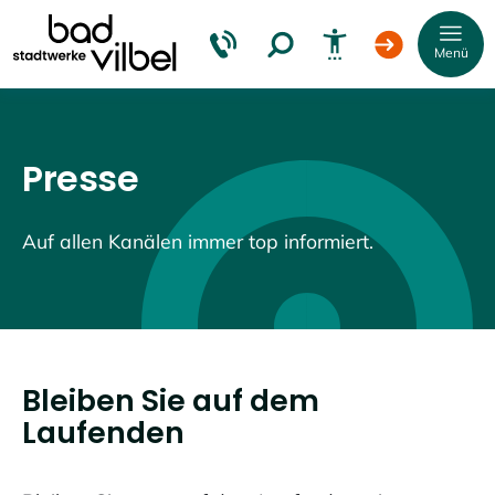
Menü
Presse
Schrift
vergrößern
Auf allen Kanälen immer top informiert.
Schrift
verkleinern
Wortabstand
vergrößern
Bleiben Sie auf dem
Laufenden
Wortabstand
verkleinern