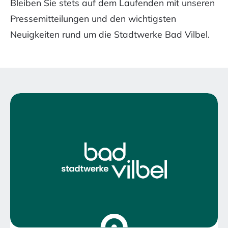
Bleiben Sie stets auf dem Laufenden mit unseren
Zeilenabstand
Pressemitteilungen und den wichtigsten
vergrößern
Neuigkeiten rund um die Stadtwerke Bad Vilbel.
Zeilenabstand
verkleinern
Graustufen
Großer
Mauszeiger
Lesehilfe
Links
unterstreichen
Animationen
ausschalten