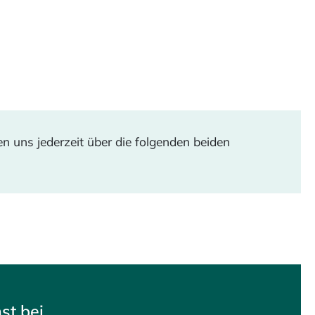
Zeilenabstand verkleinern
Graustufen
Großer Mauszeiger
Lesehilfe
n uns jederzeit über die folgenden beiden
Links unterstreichen
Animationen ausschalten
st bei