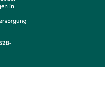
en in
ersorgung
528-