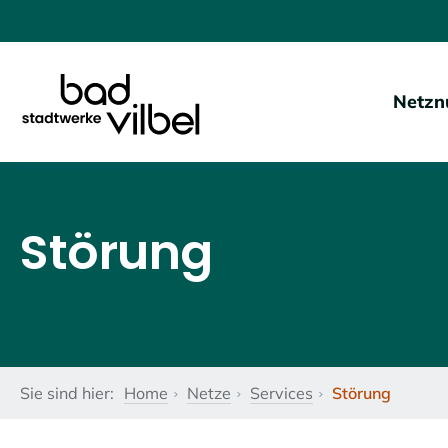
Netzn
Störung
Sie sind hier:
Home
Netze
Services
Störung