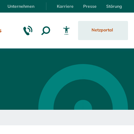
Unternehmen
Karriere
Presse
Störung
s
Netzportal
Schrift vergrößern
Schrift verkleinern
Wortabstand vergrößern
Wortabstand verkleinern
Zeilenabstand vergrößern