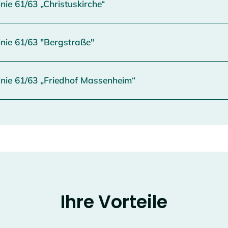
Mitteilung und Fahrgastinformation für den Vilbus Linie 61/63 „Christuskirche“
ormation für den Vilbus Linie 61/63 "Bergstraße"
Mitteilung und Fahrgastinformation für den Vilbus Linie 61/63 „Friedhof Massenheim“
Ihre Vorteile