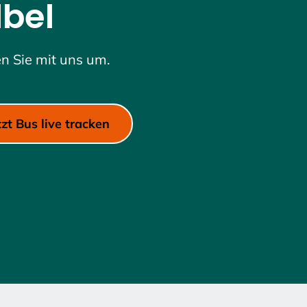
lbel
Zeilenabstand verkleinern
Graustufen
en Sie mit uns um.
Großer Mauszeiger
Lesehilfe
tzt Bus live tracken
Links unterstreichen
Animationen ausschalten