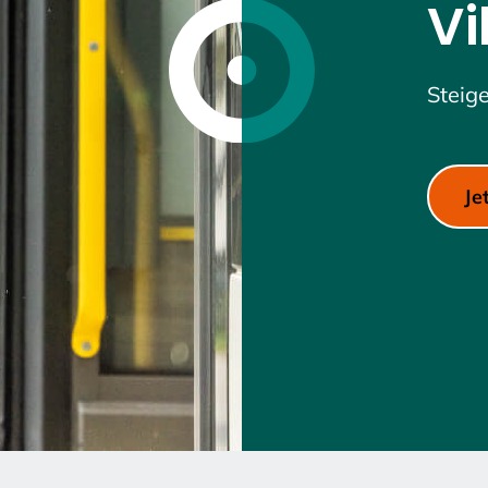
Vi
Steig
Je