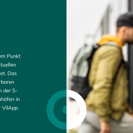
dem Punkt
tuellen
det. Das
erbaren
n der S-
höfen in
r VilApp