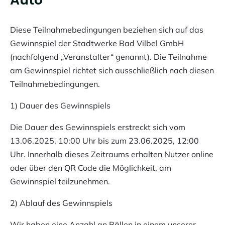
Zeilenabstand
vergrößern
Diese Teilnahmebedingungen beziehen sich auf das
Zeilenabstand
Gewinnspiel der Stadtwerke Bad Vilbel GmbH
verkleinern
(nachfolgend „Veranstalter“ genannt). Die Teilnahme
am Gewinnspiel richtet sich ausschließlich nach diesen
Graustufen
Teilnahmebedingungen.
Großer
1) Dauer des Gewinnspiels
Mauszeiger
Die Dauer des Gewinnspiels erstreckt sich vom
Lesehilfe
13.06.2025, 10:00 Uhr bis zum 23.06.2025, 12:00
Links
Uhr. Innerhalb dieses Zeitraums erhalten Nutzer online
unterstreichen
oder über den QR Code die Möglichkeit, am
Gewinnspiel teilzunehmen.
Animationen
ausschalten
2) Ablauf des Gewinnspiels
Wir haben eine Anzahl an Bällen in einem unserer