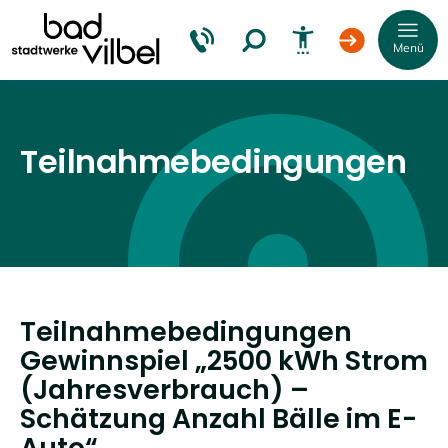
Menü
Teilnahmebedingungen
Schrift
vergrößern
Schrift
verkleinern
Teilnahmebedingungen
Wortabstand
vergrößern
Gewinnspiel „2500 kWh Strom
(Jahresverbrauch) –
Wortabstand
Schätzung Anzahl Bälle im E-
verkleinern
Auto“