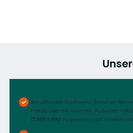
Unser
Am offiziellen Stadtwerke-Stand am Römerm
Familie oder mit Freunden. Außerdem hatt
(2.500 kWh)
zu gewinnen und erhielten vi