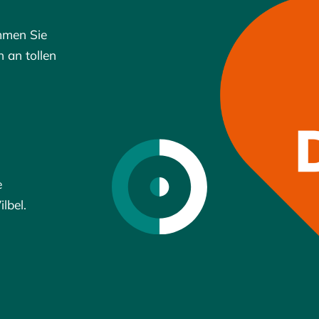
mmen Sie
 an tollen
e
lbel.