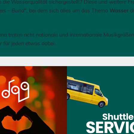
die Wasserqualität sichergestellt? Diese und weitere F
reis – Bund“
, bei dem sich alles um das Thema
Wasser
dr
na traten acht nationale und internationale Musikgrößen
 für jeden etwas dabei.