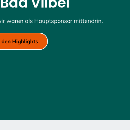
 Bad Vilbel
Zeilenabstand verkleinern
ir waren als Hauptsponsor mittendrin.
Graustufen
Großer Mauszeiger
 den Highlights
Lesehilfe
Links unterstreichen
Animationen ausschalten