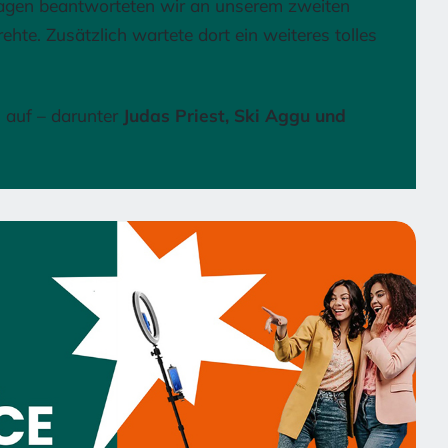
ragen beantworteten wir an unserem zweiten
ehte. Zusätzlich wartete dort ein weiteres tolles
 auf – darunter
Judas Priest, Ski Aggu und