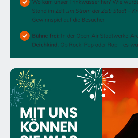
Wo kam unser Trinkwasser her? Wie wurde 
Stand im Zelt
„Im Strom der Zeit: Stadt – K
Gewinnspiel auf die Besucher.
Bühne frei:
In der Open-Air Stadtwerke-Are
Deichkind
. Ob Rock, Pop oder Rap – es war