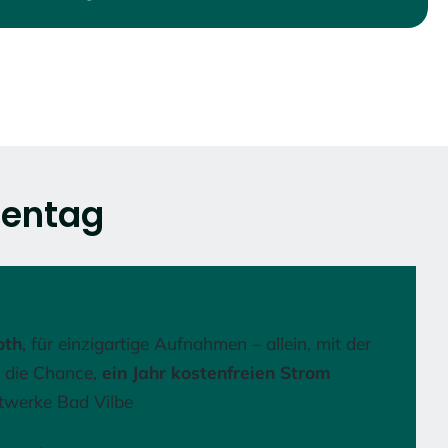
sentag
oth
, für einzigartige Aufnahmen – allein, mit der
 die Chance,
ein Jahr kostenfreien Strom
twerke Bad Vilbe