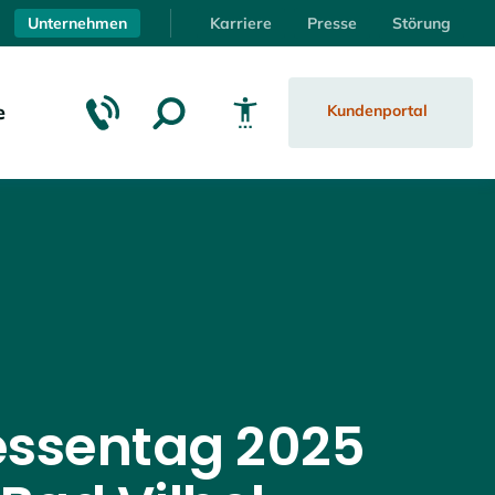
Unternehmen
Karriere
Presse
Störung
e
Kundenportal
Schrift vergrößern
Schrift verkleinern
Wortabstand vergrößern
ssentag 2025
Wortabstand verkleinern
Zeilenabstand vergrößern