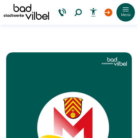
Menü
Schrift
vergrößern
Schrift
verkleinern
Wortabstand
vergrößern
Wortabstand
verkleinern