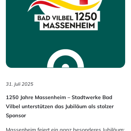
Zeilenabstand
vergrößern
Zeilenabstand
verkleinern
Graustufen
Großer
Mauszeiger
Lesehilfe
31. Juli 2025
Links
unterstreichen
1250 Jahre Massenheim – Stadtwerke Bad
Vilbel unterstützen das Jubiläum als stolzer
Animationen
Sponsor
ausschalten
Massenheim feiert ein ganz besonderes Jubiläum: