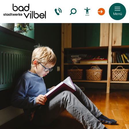
Menü
Schrift
vergrößern
Schrift
verkleinern
Wortabstand
vergrößern
Wortabstand
verkleinern