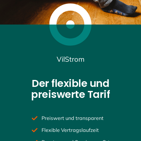
Zeilenabstand
vergrößern
Zeilenabstand
verkleinern
Graustufen
VilStrom
Großer
Mauszeiger
Der flexible und
Lesehilfe
preiswerte Tarif
Links
unterstreichen
Animationen
Preiswert und transparent
ausschalten
Flexible Vertragslaufzeit